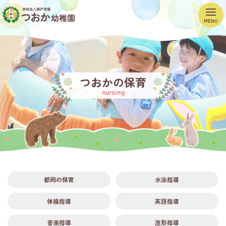
MENU
つおかの保育
nursing
都岡の保育
水泳指導
体操指導
英語指導
音楽指導
造形指導